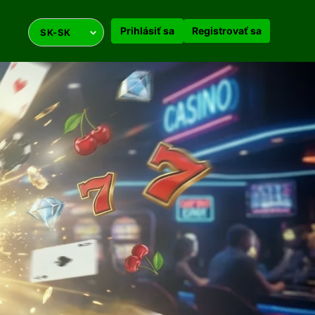
Prihlásiť sa
Registrovať sa
SK-SK