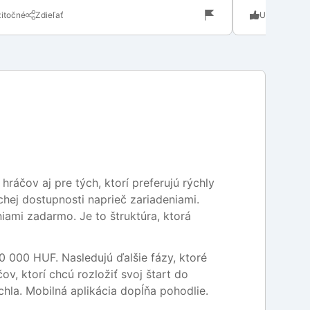
itočné
Zdieľať
Užitočné
Z
áčov aj pre tých, ktorí preferujú rýchly
hej dostupnosti naprieč zariadeniami.
iami zadarmo. Je to štruktúra, ktorá
 000 HUF. Nasledujú ďalšie fázy, ktoré
, ktorí chcú rozložiť svoj štart do
chla. Mobilná aplikácia dopĺňa pohodlie.