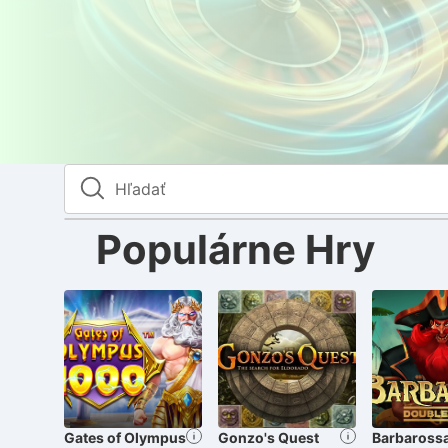
Populárne Hry
Gates of Olympus
Gonzo's Quest
Barbaross