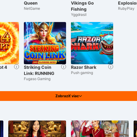
Queen
Vikings Go
Explosio
NetGame
RubyPlay
Fishing
Yggdrasil
pt 4
Striking Coin
Razor Shark
Push gaming
Link: RUNNING
Fugaso Gaming
Zobraziť viac