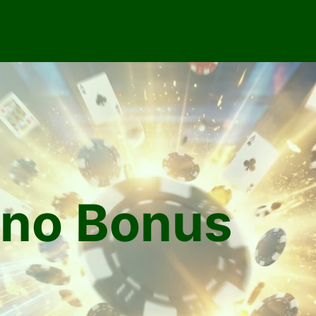
ino Bonus