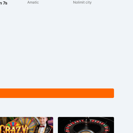
Amatic
Nolimit city
n 7s