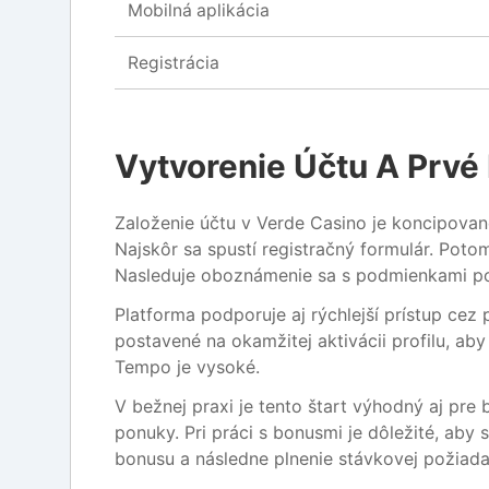
Mobilná aplikácia
Registrácia
Vytvorenie Účtu A Prvé 
Založenie účtu v Verde Casino je koncipovan
Najskôr sa spustí registračný formulár. Poto
Nasleduje oboznámenie sa s podmienkami použ
Platforma podporuje aj rýchlejší prístup ce
postavené na okamžitej aktivácii profilu, aby 
Tempo je vysoké.
V bežnej praxi je tento štart výhodný aj pre 
ponuky. Pri práci s bonusmi je dôležité, aby 
bonusu a následne plnenie stávkovej požiada