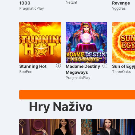
NetEnt
1000
Revenge
PragmaticPlay
Yggdrasil
Stunning Hot
Madame Destiny
Sun of Egy
BeeFee
ThreeOaks
Megaways
PragmaticPlay
Hry Naživo