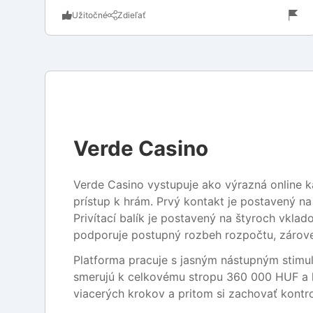
Užitočné
Zdieľať
Verde Casino
Verde Casino vystupuje ako výrazná online k
prístup k hrám. Prvý kontakt je postavený n
Privítací balík je postavený na štyroch vkl
podporuje postupný rozbeh rozpočtu, zároveň 
Platforma pracuje s jasným nástupným stimul
smerujú k celkovému stropu 360 000 HUF a k 
viacerých krokov a pritom si zachovať kontro