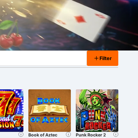
Filter
Book of Aztec
Punk Rocker 2