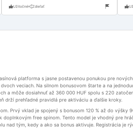
Užitočné
Zdieľať
Už
asínová platforma s jasne postavenou ponukou pre nových hr
a dvoch veciach. Na silnom bonusovom štarte a na jednoduc
adoch a môže dosiahnuť až 360 000 HUF spolu s 220 zatočen
drží prehľadné pravidlá pre aktiváciu a ďalšie kroky.
om. Prvý vklad je spojený s bonusom 120 % až do výšky 90
doplnkovým free spinom. Tento model je vhodný pre hráčov
lu nad tým, kedy a ako sa bonus aktivuje. Registrácia je rý