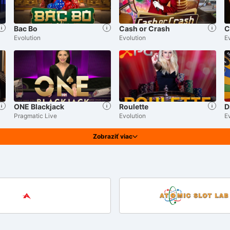
Bac Bo
Cash or Crash
C
Evolution
Evolution
E
ONE Blackjack
Roulette
D
Pragmatic Live
Evolution
E
Zobraziť viac